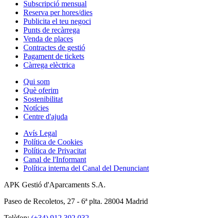
Subscripció mensual
Reserva per hores/dies
Publicita el teu negoci
Punts de recàrrega
Venda de places
Contractes de gestió
Pagament de tickets
Càrrega elèctrica
Qui som
Què oferim
Sostenibilitat
Notícies
Centre d'ajuda
Avís Legal
Política de Cookies
Política de Privacitat
Canal de l'Informant
Política interna del Canal del Denunciant
APK Gestió d'Aparcaments S.A.
Paseo de Recoletos, 27 - 6ª plta. 28004 Madrid
Telèfon:
(+34) 912 302 032