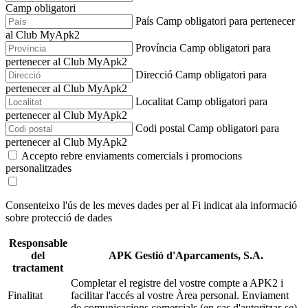
Camp obligatori
País
Camp obligatori para pertenecer
al Club MyApk2
Província
Camp obligatori para
pertenecer al Club MyApk2
Direcció
Camp obligatori para
pertenecer al Club MyApk2
Localitat
Camp obligatori para
pertenecer al Club MyApk2
Codi postal
Camp obligatori para
pertenecer al Club MyApk2
Accepto rebre enviaments comercials i promocions
personalitzades
Consenteixo l'ús de les meves dades per al Fi indicat a
la informació
sobre protecció de dades
Responsable
del
APK Gestió d'Aparcaments, S.A.
tractament
Completar el registre del vostre compte a APK2 i
Finalitat
facilitar l'accés al vostre Àrea personal. Enviament
de comunicacions comercials (en cas d'autoritzar-se).