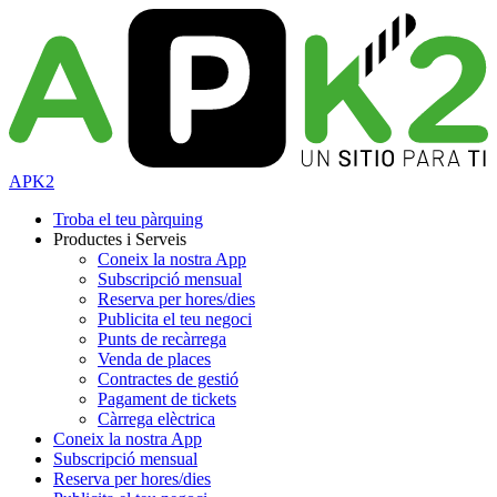
APK2
Troba el teu pàrquing
Productes i Serveis
Coneix la nostra App
Subscripció mensual
Reserva per hores/dies
Publicita el teu negoci
Punts de recàrrega
Venda de places
Contractes de gestió
Pagament de tickets
Càrrega elèctrica
Coneix la nostra App
Subscripció mensual
Reserva per hores/dies