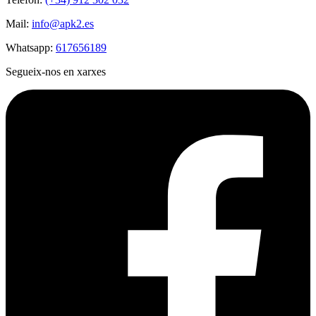
Mail:
info@apk2.es
Whatsapp:
617656189
Segueix-nos en xarxes