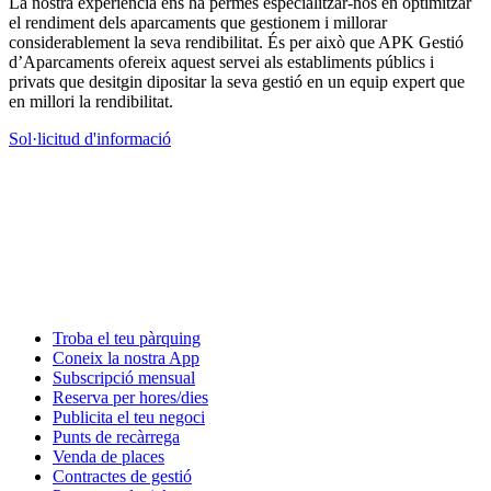
La nostra experiència ens ha permès especialitzar-nos en optimitzar
el rendiment dels aparcaments que gestionem i millorar
considerablement la seva rendibilitat. És per això que APK Gestió
d’Aparcaments ofereix aquest servei als establiments públics i
privats que desitgin dipositar la seva gestió en un equip expert que
en millori la rendibilitat.
Sol·licitud d'informació
Troba el teu pàrquing
Coneix la nostra App
Subscripció mensual
Reserva per hores/dies
Publicita el teu negoci
Punts de recàrrega
Venda de places
Contractes de gestió