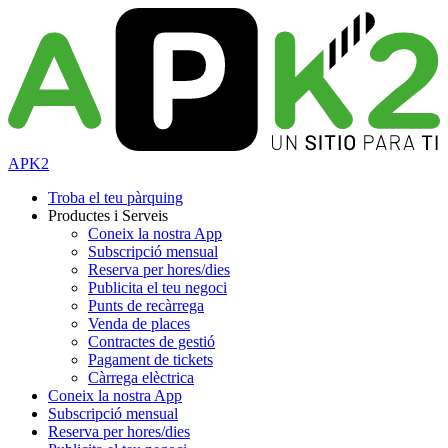
APK2
Troba el teu pàrquing
Productes i Serveis
Coneix la nostra App
Subscripció mensual
Reserva per hores/dies
Publicita el teu negoci
Punts de recàrrega
Venda de places
Contractes de gestió
Pagament de tickets
Càrrega elèctrica
Coneix la nostra App
Subscripció mensual
Reserva per hores/dies