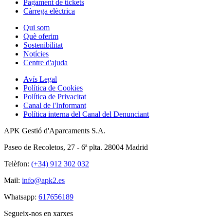
Pagament de tickets
Càrrega elèctrica
Qui som
Què oferim
Sostenibilitat
Notícies
Centre d'ajuda
Avís Legal
Política de Cookies
Política de Privacitat
Canal de l'Informant
Política interna del Canal del Denunciant
APK Gestió d'Aparcaments S.A.
Paseo de Recoletos, 27 - 6ª plta. 28004 Madrid
Telèfon:
(+34) 912 302 032
Mail:
info@apk2.es
Whatsapp:
617656189
Segueix-nos en xarxes