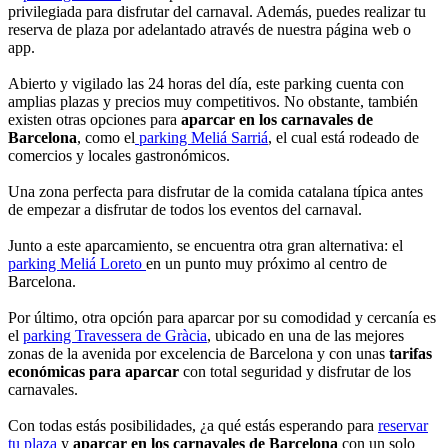
privilegiada para disfrutar del carnaval. Además, puedes realizar tu
reserva de plaza por adelantado através de nuestra página web o
app.
Abierto y vigilado las 24 horas del día, este parking cuenta con
amplias plazas y precios muy competitivos. No obstante, también
existen otras opciones para
aparcar en los carnavales de
Barcelona
, como el
parking Meliá Sarriá
, el cual está rodeado de
comercios y locales gastronómicos.
Una zona perfecta para disfrutar de la comida catalana típica antes
de empezar a disfrutar de todos los eventos del carnaval.
Junto a este aparcamiento, se encuentra otra gran alternativa: el
parking Meliá Loreto
en un punto muy próximo al centro de
Barcelona.
Por último, otra opción para aparcar por su comodidad y cercanía es
el
parking Travessera de Gràcia
, ubicado en una de las mejores
zonas de la avenida por excelencia de Barcelona y con unas
tarifas
económicas para aparcar
con total seguridad y disfrutar de los
carnavales.
Con todas estás posibilidades, ¿a qué estás esperando para
reservar
tu plaza
y
aparcar en los carnavales de Barcelona
con un solo