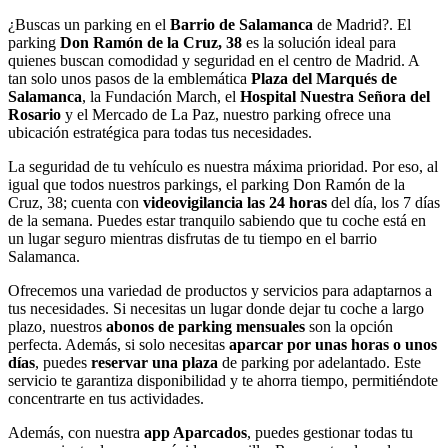
¿Buscas un parking en el
Barrio de Salamanca
de Madrid?. El
parking
Don Ramón de la Cruz, 38
es la solución ideal para
quienes buscan comodidad y seguridad en el centro de Madrid. A
tan solo unos pasos de la emblemática
Plaza del Marqués de
Salamanca
, la Fundación March, el
Hospital Nuestra Señora del
Rosario
y el Mercado de La Paz, nuestro parking ofrece una
ubicación estratégica para todas tus necesidades.
La seguridad de tu vehículo es nuestra máxima prioridad. Por eso, al
igual que todos nuestros parkings, el parking Don Ramón de la
Cruz, 38; cuenta con
videovigilancia las 24 horas
del día, los 7 días
de la semana. Puedes estar tranquilo sabiendo que tu coche está en
un lugar seguro mientras disfrutas de tu tiempo en el barrio
Salamanca.
Ofrecemos una variedad de productos y servicios para adaptarnos a
tus necesidades. Si necesitas un lugar donde dejar tu coche a largo
plazo, nuestros
abonos de parking mensuales
son la opción
perfecta. Además, si solo necesitas
aparcar por unas horas o unos
días
, puedes
reservar una plaza
de parking por adelantado. Este
servicio te garantiza disponibilidad y te ahorra tiempo, permitiéndote
concentrarte en tus actividades.
Además, con nuestra
app Aparcados
, puedes gestionar todas tu