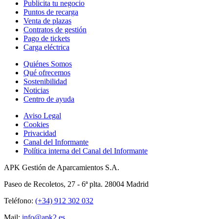
Publicita tu negocio
Puntos de recarga
Venta de plazas
Contratos de gestión
Pago de tickets
Carga eléctrica
Quiénes Somos
Qué ofrecemos
Sostenibilidad
Noticias
Centro de ayuda
Aviso Legal
Cookies
Privacidad
Canal del Informante
Política interna del Canal del Informante
APK Gestión de Aparcamientos S.A.
Paseo de Recoletos, 27 - 6ª plta. 28004 Madrid
Teléfono:
(+34) 912 302 032
Mail:
info@apk2.es