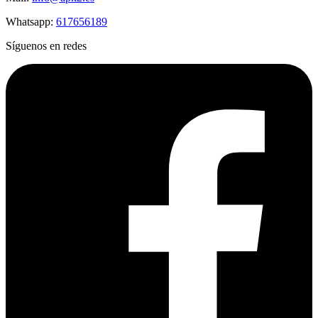
Whatsapp:
617656189
Síguenos en redes