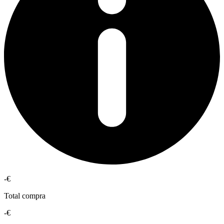
-€
Total compra
-€