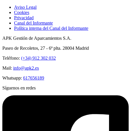
Aviso Legal
Cookies
Privacidad
Canal del Informante
Política interna del Canal del Informante
APK Gestión de Aparcamientos S.A.
Paseo de Recoletos, 27 - 6ª plta. 28004 Madrid
Teléfono:
(+34) 912 302 032
Mail:
info@apk2.es
Whatsapp:
617656189
Síguenos en redes