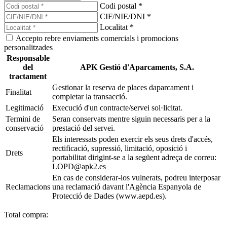
Codi postal *
CIF/NIE/DNI *
Localitat *
Accepto rebre enviaments comercials i promocions
personalitzades
Responsable
del
APK Gestió d'Aparcaments, S.A.
tractament
Gestionar la reserva de places daparcament i
Finalitat
completar la transacció.
Legitimació
Execució d'un contracte/servei sol·licitat.
Termini de
Seran conservats mentre siguin necessaris per a la
conservació
prestació del servei.
Els interessats poden exercir els seus drets d'accés,
rectificació, supressió, limitació, oposició i
Drets
portabilitat dirigint-se a la següent adreça de correu:
LOPD@apk2.es
En cas de considerar-los vulnerats, podreu interposar
Reclamacions
una reclamació davant l'Agència Espanyola de
Protecció de Dades (www.aepd.es).
Total compra: