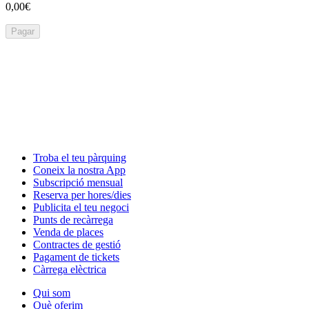
0,00€
Pagar
Troba el teu pàrquing
Coneix la nostra App
Subscripció mensual
Reserva per hores/dies
Publicita el teu negoci
Punts de recàrrega
Venda de places
Contractes de gestió
Pagament de tickets
Càrrega elèctrica
Qui som
Què oferim