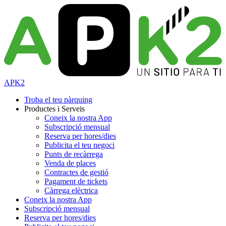
APK2
Troba el teu pàrquing
Productes i Serveis
Coneix la nostra App
Subscripció mensual
Reserva per hores/dies
Publicita el teu negoci
Punts de recàrrega
Venda de places
Contractes de gestió
Pagament de tickets
Càrrega elèctrica
Coneix la nostra App
Subscripció mensual
Reserva per hores/dies