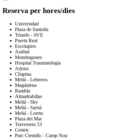
Reserva per hores/dies
Universidad
Plaza de Santoña
Triunfo - AVE
Puerta Real
Escolapios
Arabial
Mondragones
Hospital Traumatología
Arjona
Chapina
Meliá - Lebreros
Magdalena
Rambla
Almadrabillas
Meliá - Sky
Meliá - Sarriá
Meliá - Loreto
Plaza del Mar
Travessera 53
Centric
Parc Cientific - Camp Nou