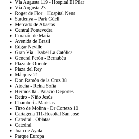
Vía Augusta 119 - Hospital El Pilar
Vía Augusta 23
Roger de Flor – Hospital Nens
Sardenya – Park Güell
Mercado de Abastos
Central Pontevedra
Corazón de María
Avenida de Brasil
Edgar Neville
Gran Vía - Isabel La Católica
General Perón - Bernabéu
Plaza de Oriente
Plaza del Rey
Máiquez 21
Don Ramón de la Cruz 38
Atocha - Reina Sofía
Hermosilla - Palacio Deportes
Retiro - Niño Jesús
Chamberí - Maristas
Tirso de Molina - Dr Cortezo 10
Cartagena 111-Hospital San José
Catedral - Oblatas
Catedral
Juan de Ayala
Parque Europa