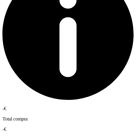
-€
Total compra
-€