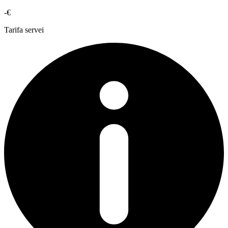
-€
Tarifa servei