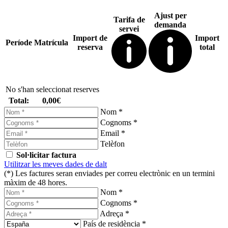
Ajust per
Tarifa de
demanda
servei
Import de
Import
Període
Matrícula
reserva
total
No s'han seleccionat reserves
Total:
0,00€
Nom *
Cognoms *
Email *
Telèfon
Sol·licitar factura
Utilitzar les meves dades de dalt
(*) Les factures seran enviades per correu electrònic en un termini
màxim de 48 hores.
Nom *
Cognoms *
Adreça *
País de residència *