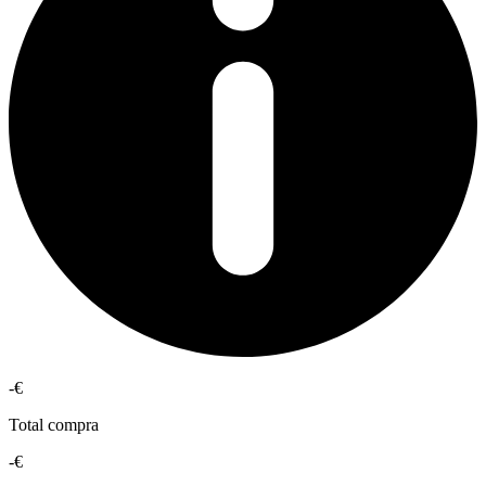
-€
Total compra
-€