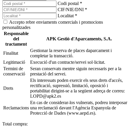
Codi postal *
CIF/NIE/DNI *
Localitat *
Accepto rebre enviaments comercials i promocions
personalitzades
Responsable
del
APK Gestió d'Aparcaments, S.A.
tractament
Gestionar la reserva de places daparcament i
Finalitat
completar la transacció.
Legitimació
Execució d'un contracte/servei sol·licitat.
Termini de
Seran conservats mentre siguin necessaris per a la
conservació
prestació del servei.
Els interessats poden exercir els seus drets d'accés,
rectificació, supressió, limitació, oposició i
Drets
portabilitat dirigint-se a la següent adreça de correu:
LOPD@apk2.es
En cas de considerar-los vulnerats, podreu interposar
Reclamacions
una reclamació davant l'Agència Espanyola de
Protecció de Dades (www.aepd.es).
Total compra: