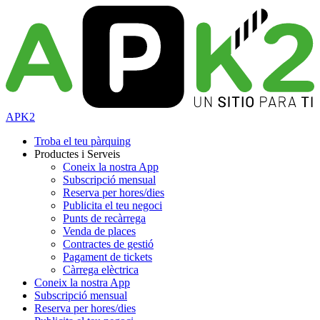
APK2
Troba el teu pàrquing
Productes i Serveis
Coneix la nostra App
Subscripció mensual
Reserva per hores/dies
Publicita el teu negoci
Punts de recàrrega
Venda de places
Contractes de gestió
Pagament de tickets
Càrrega elèctrica
Coneix la nostra App
Subscripció mensual
Reserva per hores/dies