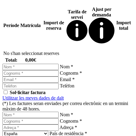
Ajust per
Tarifa de
demanda
servei
Import de
Import
Període
Matrícula
reserva
total
No s'han seleccionat reserves
Total:
0,00€
Nom *
Cognoms *
Email *
Telèfon
Sol·licitar factura
Utilitzar les meves dades de dalt
(*) Les factures seran enviades per correu electrònic en un termini
màxim de 48 hores.
Nom *
Cognoms *
Adreça *
País de residència *