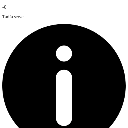
-€
Tarifa servei