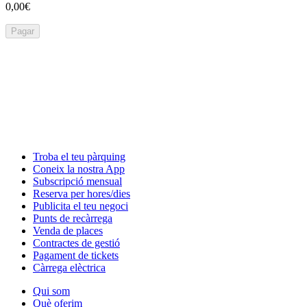
0,00€
Pagar
Troba el teu pàrquing
Coneix la nostra App
Subscripció mensual
Reserva per hores/dies
Publicita el teu negoci
Punts de recàrrega
Venda de places
Contractes de gestió
Pagament de tickets
Càrrega elèctrica
Qui som
Què oferim