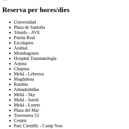
Reserva per hores/dies
Universidad
Plaza de Santoña
Triunfo - AVE
Puerta Real
Escolapios
Arabial
Mondragones
Hospital Traumatología
Arjona
Chapina
Meliá - Lebreros
Magdalena
Rambla
Almadrabillas
Meliá - Sky
Meliá - Sarriá
Meliá - Loreto
Plaza del Mar
Travessera 53
Centric
Parc Cientific - Camp Nou