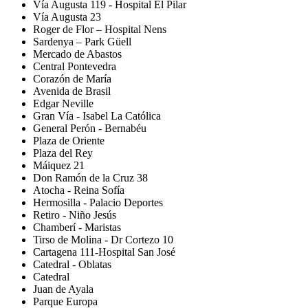
Vía Augusta 119 - Hospital El Pilar
Vía Augusta 23
Roger de Flor – Hospital Nens
Sardenya – Park Güell
Mercado de Abastos
Central Pontevedra
Corazón de María
Avenida de Brasil
Edgar Neville
Gran Vía - Isabel La Católica
General Perón - Bernabéu
Plaza de Oriente
Plaza del Rey
Máiquez 21
Don Ramón de la Cruz 38
Atocha - Reina Sofía
Hermosilla - Palacio Deportes
Retiro - Niño Jesús
Chamberí - Maristas
Tirso de Molina - Dr Cortezo 10
Cartagena 111-Hospital San José
Catedral - Oblatas
Catedral
Juan de Ayala
Parque Europa