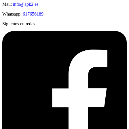
Mail:
info@apk2.es
Whatsapp:
617656189
Síguenos en redes