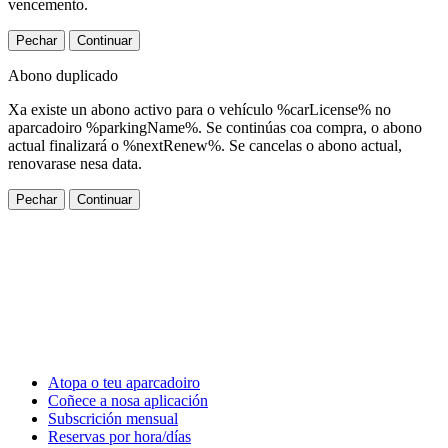
vencemento.
Pechar
Continuar
Abono duplicado
Xa existe un abono activo para o vehículo %carLicense% no
aparcadoiro %parkingName%. Se continúas coa compra, o abono
actual finalizará o %nextRenew%. Se cancelas o abono actual,
renovarase nesa data.
Pechar
Continuar
Atopa o teu aparcadoiro
Coñece a nosa aplicación
Subscrición mensual
Reservas por hora/días