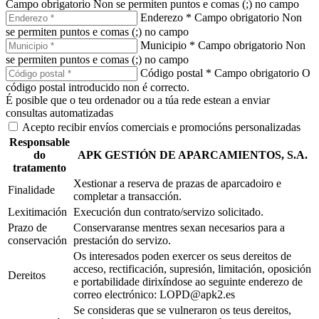
Campo obrigatorio
Non se permiten puntos e comas (;) no campo
Enderezo *
Campo obrigatorio
Non
se permiten puntos e comas (;) no campo
Municipio *
Campo obrigatorio
Non
se permiten puntos e comas (;) no campo
Código postal *
Campo obrigatorio
O
código postal introducido non é correcto.
É posible que o teu ordenador ou a túa rede estean a enviar
consultas automatizadas
Acepto recibir envíos comerciais e promocións personalizadas
Responsable
do
APK GESTIÓN DE APARCAMIENTOS, S.A.
tratamento
Xestionar a reserva de prazas de aparcadoiro e
Finalidade
completar a transacción.
Lexitimación
Execución dun contrato/servizo solicitado.
Prazo de
Conservaranse mentres sexan necesarios para a
conservación
prestación do servizo.
Os interesados poden exercer os seus dereitos de
acceso, rectificación, supresión, limitación, oposición
Dereitos
e portabilidade dirixíndose ao seguinte enderezo de
correo electrónico: LOPD@apk2.es
Se consideras que se vulneraron os teus dereitos,