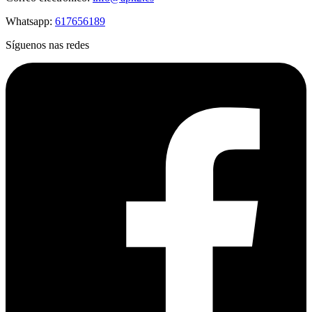
Whatsapp:
617656189
Síguenos nas redes