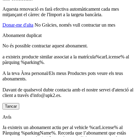
Aquesta renovació es farà efectiva automàticament cada mes
mitjançant el càrrec de l'Import a la targeta bancària.
Donar-me d'alta
No Gràcies, només vull contractar un mes
Abonament duplicat
No és possible contractar aquest abonament.
a existeix producte similar associat a la matrícula%carLicense% al
pàrquing %parking%.
A la teva Àrea personal/Els meus Productes pots veure els teus
abonaments.
Davant de qualsevol dubte contacta amb el nostre servei d'atenció al
client a través d'info@apk2.es.
Tancar
Avís
Ja existeix un abonament actiu per al vehicle %carLicense% al
Pàrquing %parkingName%. Recorda que l’abonament que estàs