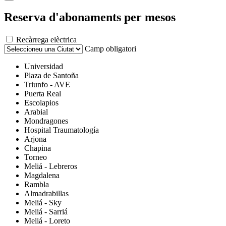
Reserva d'abonaments per mesos
Recàrrega elèctrica
Camp obligatori
Universidad
Plaza de Santoña
Triunfo - AVE
Puerta Real
Escolapios
Arabial
Mondragones
Hospital Traumatología
Arjona
Chapina
Torneo
Meliá - Lebreros
Magdalena
Rambla
Almadrabillas
Meliá - Sky
Meliá - Sarriá
Meliá - Loreto