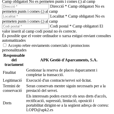
Camp obligatori
No es permeten punts i comes (;) al camp
Direcció *
Camp obligatori
No es
permeten punts i comes (;) al camp
Localitat *
Camp obligatori
No es
permeten punts i comes (;) al camp
Codi postal *
Camp obligatori
El
valor inserit al camp codi postal no és correcte.
És possible que el vostre ordinador o xarxa estigui enviant consultes
automatitzades
Accepto rebre enviaments comercials i promocions
personalitzades
Responsable
del
APK Gestió d'Aparcaments, S.A.
tractament
Gestionar la reserva de places daparcament i
Finalitat
completar la transacció.
Legitimació
Execució d'un contracte/servei sol·licitat.
Termini de
Seran conservats mentre siguin necessaris per a la
conservació
prestació del servei.
Els interessats poden exercir els seus drets d'accés,
rectificació, supressió, limitació, oposició i
Drets
portabilitat dirigint-se a la següent adreça de correu:
LOPD@apk2.es