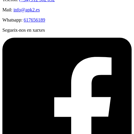
Mail:
info@apk2.es
Whatsapp:
617656189
Segueix-nos en xarxes