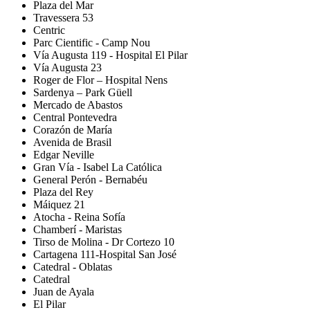
Plaza del Mar
Travessera 53
Centric
Parc Cientific - Camp Nou
Vía Augusta 119 - Hospital El Pilar
Vía Augusta 23
Roger de Flor – Hospital Nens
Sardenya – Park Güell
Mercado de Abastos
Central Pontevedra
Corazón de María
Avenida de Brasil
Edgar Neville
Gran Vía - Isabel La Católica
General Perón - Bernabéu
Plaza del Rey
Máiquez 21
Atocha - Reina Sofía
Chamberí - Maristas
Tirso de Molina - Dr Cortezo 10
Cartagena 111-Hospital San José
Catedral - Oblatas
Catedral
Juan de Ayala
El Pilar