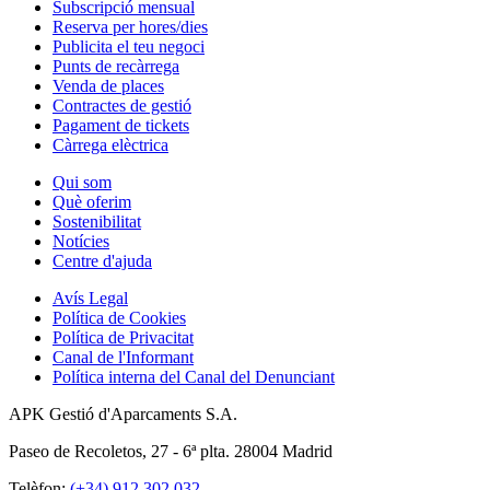
Subscripció mensual
Reserva per hores/dies
Publicita el teu negoci
Punts de recàrrega
Venda de places
Contractes de gestió
Pagament de tickets
Càrrega elèctrica
Qui som
Què oferim
Sostenibilitat
Notícies
Centre d'ajuda
Avís Legal
Política de Cookies
Política de Privacitat
Canal de l'Informant
Política interna del Canal del Denunciant
APK Gestió d'Aparcaments S.A.
Paseo de Recoletos, 27 - 6ª plta. 28004 Madrid
Telèfon:
(+34) 912 302 032