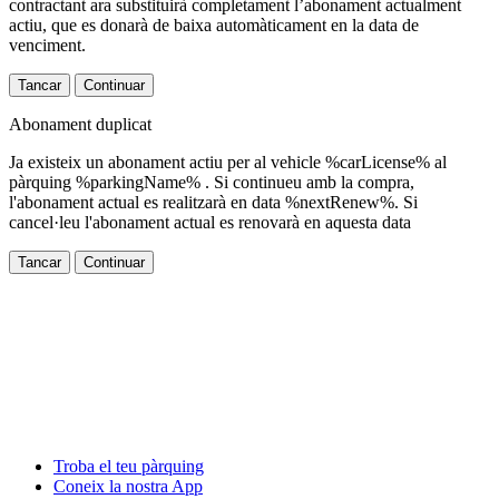
contractant ara substituirà completament l’abonament actualment
actiu, que es donarà de baixa automàticament en la data de
venciment.
Tancar
Continuar
Abonament duplicat
Ja existeix un abonament actiu per al vehicle %carLicense% al
pàrquing %parkingName% . Si continueu amb la compra,
l'abonament actual es realitzarà en data %nextRenew%. Si
cancel·leu l'abonament actual es renovarà en aquesta data
Tancar
Continuar
Troba el teu pàrquing
Coneix la nostra App