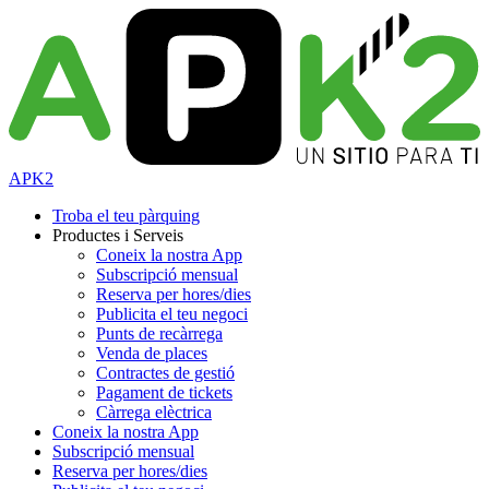
APK2
Troba el teu pàrquing
Productes i Serveis
Coneix la nostra App
Subscripció mensual
Reserva per hores/dies
Publicita el teu negoci
Punts de recàrrega
Venda de places
Contractes de gestió
Pagament de tickets
Càrrega elèctrica
Coneix la nostra App
Subscripció mensual
Reserva per hores/dies