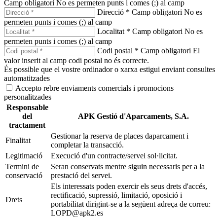
Camp obligatori
No es permeten punts i comes (;) al camp
Direcció *
Camp obligatori
No es
permeten punts i comes (;) al camp
Localitat *
Camp obligatori
No es
permeten punts i comes (;) al camp
Codi postal *
Camp obligatori
El
valor inserit al camp codi postal no és correcte.
És possible que el vostre ordinador o xarxa estigui enviant consultes
automatitzades
Accepto rebre enviaments comercials i promocions
personalitzades
Responsable
del
APK Gestió d'Aparcaments, S.A.
tractament
Gestionar la reserva de places daparcament i
Finalitat
completar la transacció.
Legitimació
Execució d'un contracte/servei sol·licitat.
Termini de
Seran conservats mentre siguin necessaris per a la
conservació
prestació del servei.
Els interessats poden exercir els seus drets d'accés,
rectificació, supressió, limitació, oposició i
Drets
portabilitat dirigint-se a la següent adreça de correu:
LOPD@apk2.es