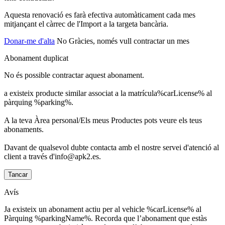
Aquesta renovació es farà efectiva automàticament cada mes
mitjançant el càrrec de l'Import a la targeta bancària.
Donar-me d'alta
No Gràcies, només vull contractar un mes
Abonament duplicat
No és possible contractar aquest abonament.
a existeix producte similar associat a la matrícula%carLicense% al
pàrquing %parking%.
A la teva Àrea personal/Els meus Productes pots veure els teus
abonaments.
Davant de qualsevol dubte contacta amb el nostre servei d'atenció al
client a través d'info@apk2.es.
Tancar
Avís
Ja existeix un abonament actiu per al vehicle %carLicense% al
Pàrquing %parkingName%. Recorda que l’abonament que estàs