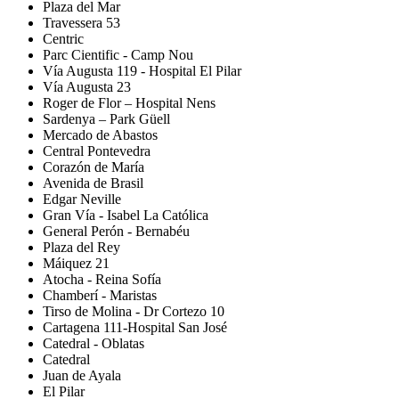
Plaza del Mar
Travessera 53
Centric
Parc Cientific - Camp Nou
Vía Augusta 119 - Hospital El Pilar
Vía Augusta 23
Roger de Flor – Hospital Nens
Sardenya – Park Güell
Mercado de Abastos
Central Pontevedra
Corazón de María
Avenida de Brasil
Edgar Neville
Gran Vía - Isabel La Católica
General Perón - Bernabéu
Plaza del Rey
Máiquez 21
Atocha - Reina Sofía
Chamberí - Maristas
Tirso de Molina - Dr Cortezo 10
Cartagena 111-Hospital San José
Catedral - Oblatas
Catedral
Juan de Ayala
El Pilar