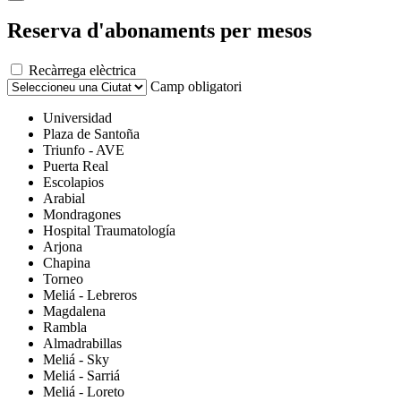
Reserva d'abonaments per mesos
Recàrrega elèctrica
Camp obligatori
Universidad
Plaza de Santoña
Triunfo - AVE
Puerta Real
Escolapios
Arabial
Mondragones
Hospital Traumatología
Arjona
Chapina
Torneo
Meliá - Lebreros
Magdalena
Rambla
Almadrabillas
Meliá - Sky
Meliá - Sarriá
Meliá - Loreto