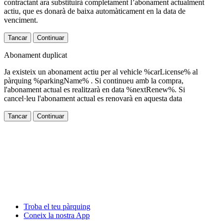
contractant ara substituirà completament l’abonament actualment
actiu, que es donarà de baixa automàticament en la data de
venciment.
Tancar
Continuar
Abonament duplicat
Ja existeix un abonament actiu per al vehicle %carLicense% al
pàrquing %parkingName% . Si continueu amb la compra,
l'abonament actual es realitzarà en data %nextRenew%. Si
cancel·leu l'abonament actual es renovarà en aquesta data
Tancar
Continuar
Troba el teu pàrquing
Coneix la nostra App