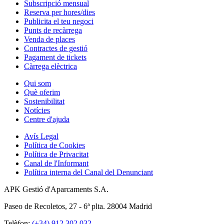
Subscripció mensual
Reserva per hores/dies
Publicita el teu negoci
Punts de recàrrega
Venda de places
Contractes de gestió
Pagament de tickets
Càrrega elèctrica
Qui som
Què oferim
Sostenibilitat
Notícies
Centre d'ajuda
Avís Legal
Política de Cookies
Política de Privacitat
Canal de l'Informant
Política interna del Canal del Denunciant
APK Gestió d'Aparcaments S.A.
Paseo de Recoletos, 27 - 6ª plta. 28004 Madrid
Telèfon:
(+34) 912 302 032