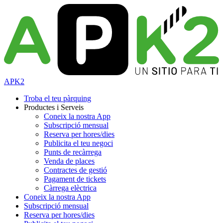
APK2
Troba el teu pàrquing
Productes i Serveis
Coneix la nostra App
Subscripció mensual
Reserva per hores/dies
Publicita el teu negoci
Punts de recàrrega
Venda de places
Contractes de gestió
Pagament de tickets
Càrrega elèctrica
Coneix la nostra App
Subscripció mensual
Reserva per hores/dies