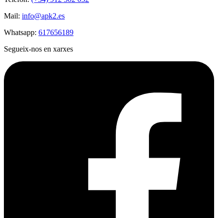
Mail:
info@apk2.es
Whatsapp:
617656189
Segueix-nos en xarxes