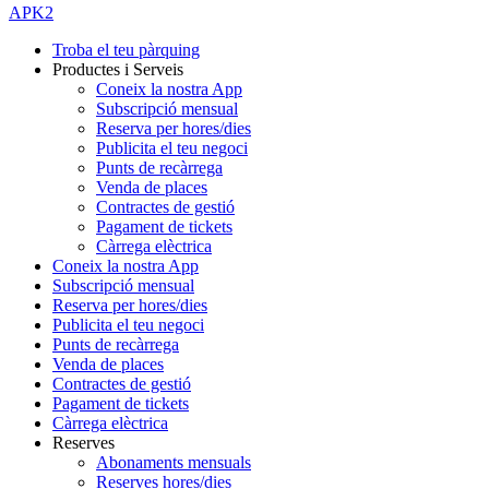
APK2
Troba el teu pàrquing
Productes i Serveis
Coneix la nostra App
Subscripció mensual
Reserva per hores/dies
Publicita el teu negoci
Punts de recàrrega
Venda de places
Contractes de gestió
Pagament de tickets
Càrrega elèctrica
Coneix la nostra App
Subscripció mensual
Reserva per hores/dies
Publicita el teu negoci
Punts de recàrrega
Venda de places
Contractes de gestió
Pagament de tickets
Càrrega elèctrica
Reserves
Abonaments mensuals
Reserves hores/dies