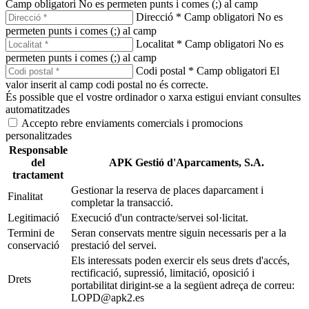
Camp obligatori
No es permeten punts i comes (;) al camp
Direcció *
Camp obligatori
No es
permeten punts i comes (;) al camp
Localitat *
Camp obligatori
No es
permeten punts i comes (;) al camp
Codi postal *
Camp obligatori
El
valor inserit al camp codi postal no és correcte.
És possible que el vostre ordinador o xarxa estigui enviant consultes
automatitzades
Accepto rebre enviaments comercials i promocions
personalitzades
Responsable
del
APK Gestió d'Aparcaments, S.A.
tractament
Gestionar la reserva de places daparcament i
Finalitat
completar la transacció.
Legitimació
Execució d'un contracte/servei sol·licitat.
Termini de
Seran conservats mentre siguin necessaris per a la
conservació
prestació del servei.
Els interessats poden exercir els seus drets d'accés,
rectificació, supressió, limitació, oposició i
Drets
portabilitat dirigint-se a la següent adreça de correu:
LOPD@apk2.es