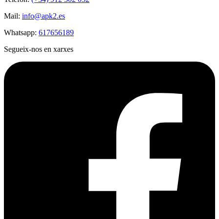
Mail:
info@apk2.es
Whatsapp:
617656189
Segueix-nos en xarxes