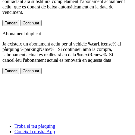
contractant ara substituirà completament l’abonament actualment
actiu, que es donarà de baixa automàticament en la data de
venciment.
Tancar
Continuar
Abonament duplicat
Ja existeix un abonament actiu per al vehicle %carLicense% al
pàrquing %parkingName% . Si continueu amb la compra,
l'abonament actual es realitzarà en data %nextRenew%. Si
cancel·leu l'abonament actual es renovarà en aquesta data
Tancar
Continuar
Troba el teu pàrquing
Coneix la nostra App