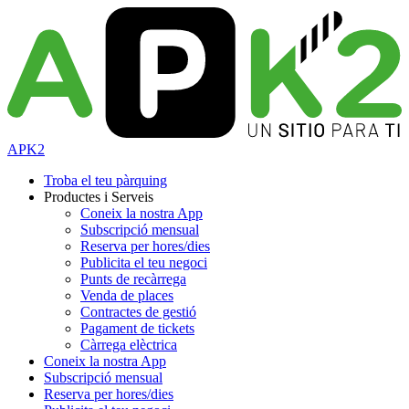
APK2
Troba el teu pàrquing
Productes i Serveis
Coneix la nostra App
Subscripció mensual
Reserva per hores/dies
Publicita el teu negoci
Punts de recàrrega
Venda de places
Contractes de gestió
Pagament de tickets
Càrrega elèctrica
Coneix la nostra App
Subscripció mensual
Reserva per hores/dies