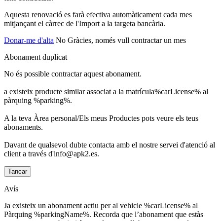
Aquesta renovació es farà efectiva automàticament cada mes
mitjançant el càrrec de l'Import a la targeta bancària.
Donar-me d'alta
No Gràcies, només vull contractar un mes
Abonament duplicat
No és possible contractar aquest abonament.
a existeix producte similar associat a la matrícula%carLicense% al
pàrquing %parking%.
A la teva Àrea personal/Els meus Productes pots veure els teus
abonaments.
Davant de qualsevol dubte contacta amb el nostre servei d'atenció al
client a través d'info@apk2.es.
Tancar
Avís
Ja existeix un abonament actiu per al vehicle %carLicense% al
Pàrquing %parkingName%. Recorda que l’abonament que estàs