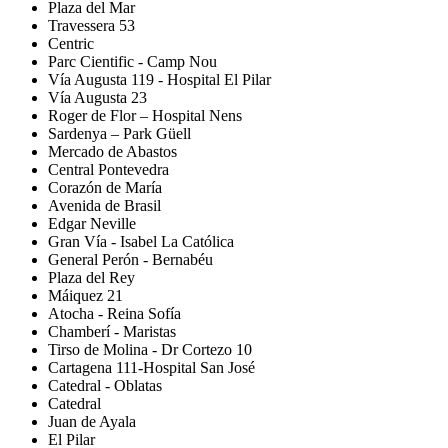
Plaza del Mar
Travessera 53
Centric
Parc Cientific - Camp Nou
Vía Augusta 119 - Hospital El Pilar
Vía Augusta 23
Roger de Flor – Hospital Nens
Sardenya – Park Güell
Mercado de Abastos
Central Pontevedra
Corazón de María
Avenida de Brasil
Edgar Neville
Gran Vía - Isabel La Católica
General Perón - Bernabéu
Plaza del Rey
Máiquez 21
Atocha - Reina Sofía
Chamberí - Maristas
Tirso de Molina - Dr Cortezo 10
Cartagena 111-Hospital San José
Catedral - Oblatas
Catedral
Juan de Ayala
El Pilar