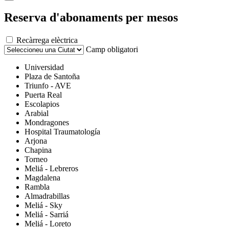
Reserva d'abonaments per mesos
Recàrrega elèctrica
Camp obligatori
Universidad
Plaza de Santoña
Triunfo - AVE
Puerta Real
Escolapios
Arabial
Mondragones
Hospital Traumatología
Arjona
Chapina
Torneo
Meliá - Lebreros
Magdalena
Rambla
Almadrabillas
Meliá - Sky
Meliá - Sarriá
Meliá - Loreto