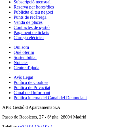
Subscripció mensual
Reserva per hores/dies
Publicita el teu negoci
Punts de recàrrega
Venda de places
Contractes de gestió
Pagament de tickets
Càrrega elèctrica
Qui som
Què oferim
Sostenibilitat
Notícies
Centre d'ajuda
Avís Legal
Política de Cookies
Política de Privacitat
Canal de l'Informant
Política interna del Canal del Denunciant
APK Gestió d'Aparcaments S.A.
Paseo de Recoletos, 27 - 6ª plta. 28004 Madrid
Telèfon:
(+34) 912 302 032