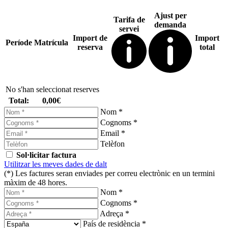
Ajust per
Tarifa de
demanda
servei
Import de
Import
Període
Matrícula
reserva
total
No s'han seleccionat reserves
Total:
0,00€
Nom *
Cognoms *
Email *
Telèfon
Sol·licitar factura
Utilitzar les meves dades de dalt
(*) Les factures seran enviades per correu electrònic en un termini
màxim de 48 hores.
Nom *
Cognoms *
Adreça *
País de residència *