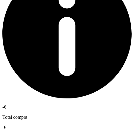
-€
Total compra
-€