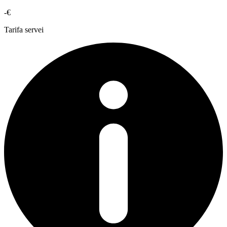
-€
Tarifa servei