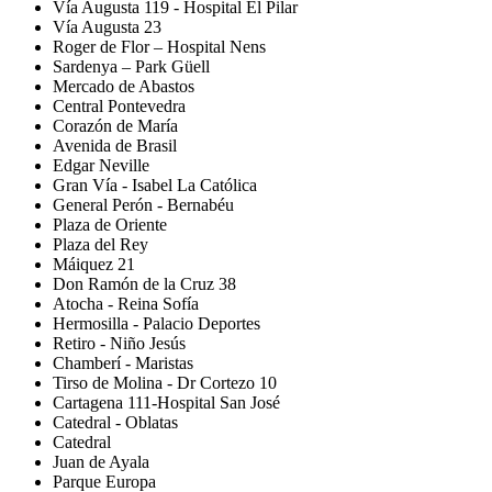
Vía Augusta 119 - Hospital El Pilar
Vía Augusta 23
Roger de Flor – Hospital Nens
Sardenya – Park Güell
Mercado de Abastos
Central Pontevedra
Corazón de María
Avenida de Brasil
Edgar Neville
Gran Vía - Isabel La Católica
General Perón - Bernabéu
Plaza de Oriente
Plaza del Rey
Máiquez 21
Don Ramón de la Cruz 38
Atocha - Reina Sofía
Hermosilla - Palacio Deportes
Retiro - Niño Jesús
Chamberí - Maristas
Tirso de Molina - Dr Cortezo 10
Cartagena 111-Hospital San José
Catedral - Oblatas
Catedral
Juan de Ayala
Parque Europa