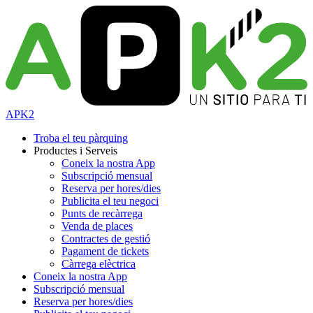
APK2
Troba el teu pàrquing
Productes i Serveis
Coneix la nostra App
Subscripció mensual
Reserva per hores/dies
Publicita el teu negoci
Punts de recàrrega
Venda de places
Contractes de gestió
Pagament de tickets
Càrrega elèctrica
Coneix la nostra App
Subscripció mensual
Reserva per hores/dies