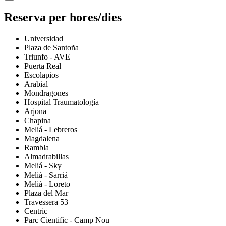
Reserva per hores/dies
Universidad
Plaza de Santoña
Triunfo - AVE
Puerta Real
Escolapios
Arabial
Mondragones
Hospital Traumatología
Arjona
Chapina
Meliá - Lebreros
Magdalena
Rambla
Almadrabillas
Meliá - Sky
Meliá - Sarriá
Meliá - Loreto
Plaza del Mar
Travessera 53
Centric
Parc Cientific - Camp Nou