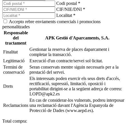
Codi postal *
CIF/NIE/DNI *
Localitat *
Accepto rebre enviaments comercials i promocions
personalitzades
Responsable
del
APK Gestió d'Aparcaments, S.A.
tractament
Gestionar la reserva de places daparcament i
Finalitat
completar la transacció.
Legitimació
Execució d'un contracte/servei sol·licitat.
Termini de
Seran conservats mentre siguin necessaris per a la
conservació
prestació del servei.
Els interessats poden exercir els seus drets d'accés,
rectificació, supressió, limitació, oposició i
Drets
portabilitat dirigint-se a la següent adreça de correu:
LOPD@apk2.es
En cas de considerar-los vulnerats, podreu interposar
Reclamacions
una reclamació davant l'Agència Espanyola de
Protecció de Dades (www.aepd.es).
Total compra: