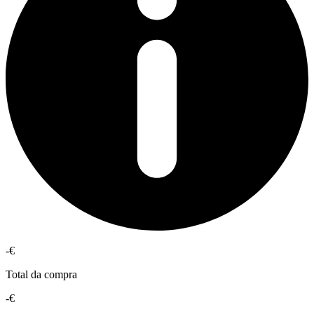
-€
Total da compra
-€