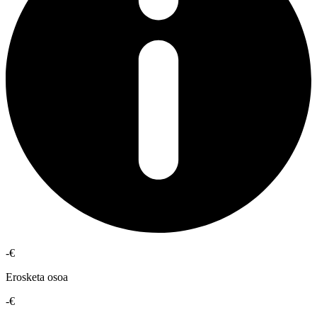
-€
Erosketa osoa
-€