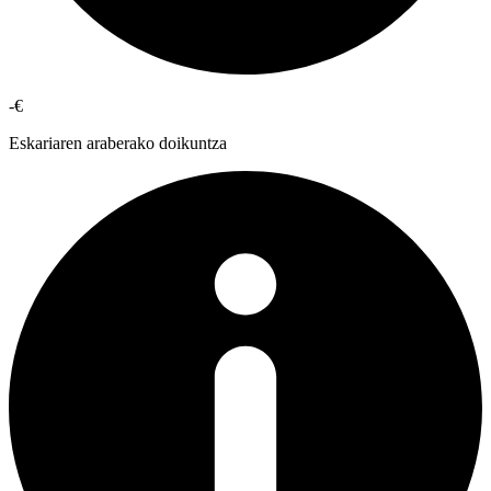
-€
Eskariaren araberako doikuntza