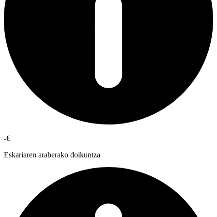
-€
Eskariaren araberako doikuntza