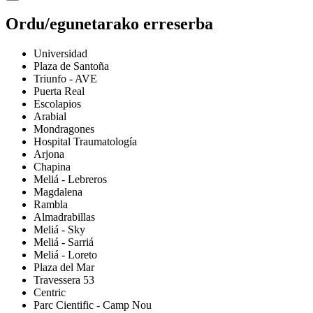
Ordu/egunetarako erreserba
Universidad
Plaza de Santoña
Triunfo - AVE
Puerta Real
Escolapios
Arabial
Mondragones
Hospital Traumatología
Arjona
Chapina
Meliá - Lebreros
Magdalena
Rambla
Almadrabillas
Meliá - Sky
Meliá - Sarriá
Meliá - Loreto
Plaza del Mar
Travessera 53
Centric
Parc Cientific - Camp Nou