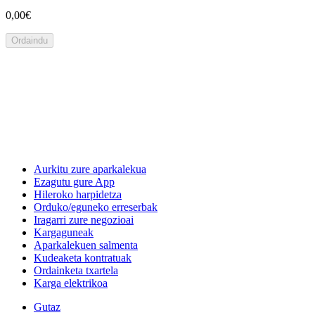
0,00€
Ordaindu
Aurkitu zure aparkalekua
Ezagutu gure App
Hileroko harpidetza
Orduko/eguneko erreserbak
Iragarri zure negozioai
Kargaguneak
Aparkalekuen salmenta
Kudeaketa kontratuak
Ordainketa txartela
Karga elektrikoa
Gutaz