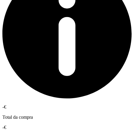
-€
Total da compra
-€