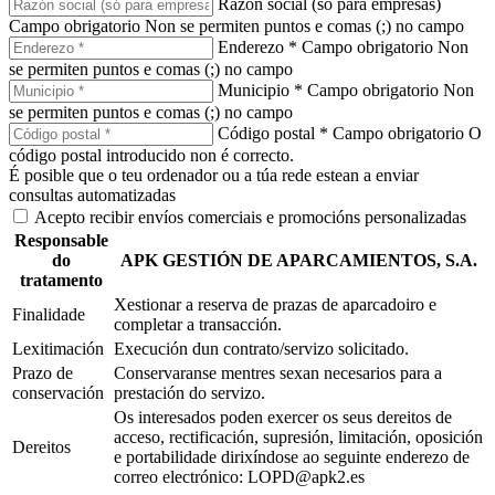
Razón social (só para empresas)
Campo obrigatorio
Non se permiten puntos e comas (;) no campo
Enderezo *
Campo obrigatorio
Non
se permiten puntos e comas (;) no campo
Municipio *
Campo obrigatorio
Non
se permiten puntos e comas (;) no campo
Código postal *
Campo obrigatorio
O
código postal introducido non é correcto.
É posible que o teu ordenador ou a túa rede estean a enviar
consultas automatizadas
Acepto recibir envíos comerciais e promocións personalizadas
Responsable
do
APK GESTIÓN DE APARCAMIENTOS, S.A.
tratamento
Xestionar a reserva de prazas de aparcadoiro e
Finalidade
completar a transacción.
Lexitimación
Execución dun contrato/servizo solicitado.
Prazo de
Conservaranse mentres sexan necesarios para a
conservación
prestación do servizo.
Os interesados poden exercer os seus dereitos de
acceso, rectificación, supresión, limitación, oposición
Dereitos
e portabilidade dirixíndose ao seguinte enderezo de
correo electrónico: LOPD@apk2.es