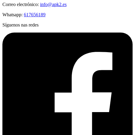
Correo electrónico:
info@apk2.es
Whatsapp:
617656189
Síguenos nas redes