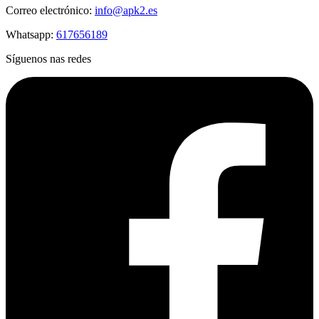
Correo electrónico:
info@apk2.es
Whatsapp:
617656189
Síguenos nas redes