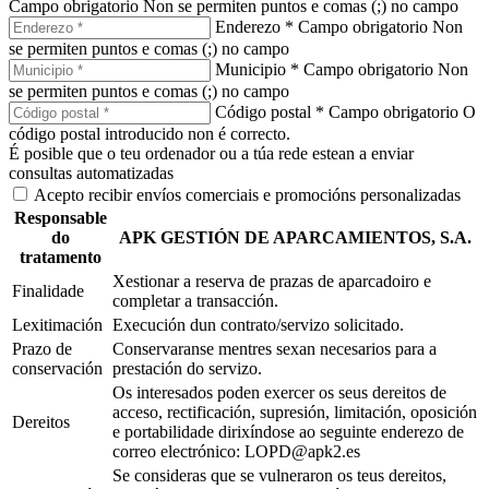
Campo obrigatorio
Non se permiten puntos e comas (;) no campo
Enderezo *
Campo obrigatorio
Non
se permiten puntos e comas (;) no campo
Municipio *
Campo obrigatorio
Non
se permiten puntos e comas (;) no campo
Código postal *
Campo obrigatorio
O
código postal introducido non é correcto.
É posible que o teu ordenador ou a túa rede estean a enviar
consultas automatizadas
Acepto recibir envíos comerciais e promocións personalizadas
Responsable
do
APK GESTIÓN DE APARCAMIENTOS, S.A.
tratamento
Xestionar a reserva de prazas de aparcadoiro e
Finalidade
completar a transacción.
Lexitimación
Execución dun contrato/servizo solicitado.
Prazo de
Conservaranse mentres sexan necesarios para a
conservación
prestación do servizo.
Os interesados poden exercer os seus dereitos de
acceso, rectificación, supresión, limitación, oposición
Dereitos
e portabilidade dirixíndose ao seguinte enderezo de
correo electrónico: LOPD@apk2.es
Se consideras que se vulneraron os teus dereitos,