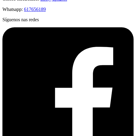
Whatsapp:
617656189
Síguenos nas redes