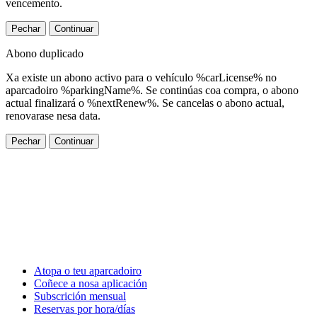
vencemento.
Pechar
Continuar
Abono duplicado
Xa existe un abono activo para o vehículo %carLicense% no
aparcadoiro %parkingName%. Se continúas coa compra, o abono
actual finalizará o %nextRenew%. Se cancelas o abono actual,
renovarase nesa data.
Pechar
Continuar
Atopa o teu aparcadoiro
Coñece a nosa aplicación
Subscrición mensual
Reservas por hora/días